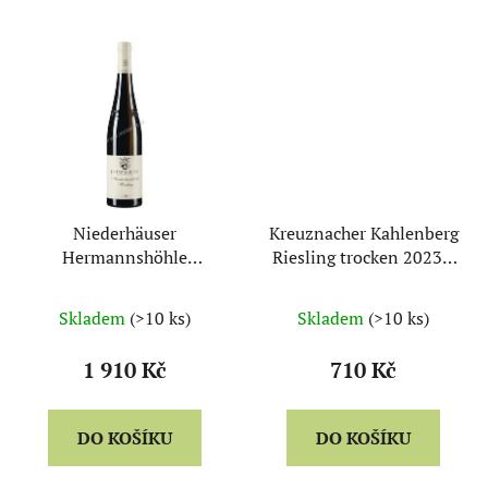
Niederhäuser
Kreuznacher Kahlenberg
Hermannshöhle
Riesling trocken 2023 -
Riesling Grosses
Dönnhoff
Gewächs 2023 -
Skladem
(>10 ks)
Skladem
(>10 ks)
Dönnhoff
1 910 Kč
710 Kč
DO KOŠÍKU
DO KOŠÍKU