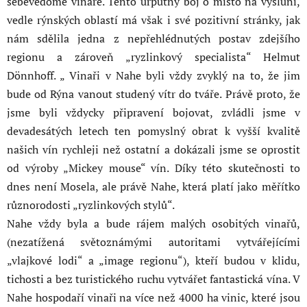
sebevědomé vinaře. Tento urputný boj o místo na výsluní,
vedle rýnských oblastí má však i své pozitivní stránky, jak
nám sdělila jedna z nepřehlédnutých postav zdejšího
regionu a zároveň „ryzlinkový specialista“ Helmut
Dönnhoff. „ Vinaři v Nahe byli vždy zvyklý na to, že jim
bude od Rýna vanout studený vítr do tváře. Právě proto, že
jsme byli vždycky připravení bojovat, zvládli jsme v
devadesátých letech ten pomyslný obrat k vyšší kvalitě
našich vín rychleji než ostatní a dokázali jsme se oprostit
od výroby „Mickey mouse“ vín. Díky této skutečnosti to
dnes není Mosela, ale právě Nahe, která platí jako měřítko
různorodosti „ryzlinkových stylů“.
Nahe vždy byla a bude rájem malých osobitých vinařů,
(nezatížená světoznámými autoritami vytvářejícími
„vlajkové lodi“ a „image regionu“), kteří budou v klidu,
tichosti a bez turistického ruchu vytvářet fantastická vína. V
Nahe hospodaří vinaři na více než 4000 ha vinic, které jsou