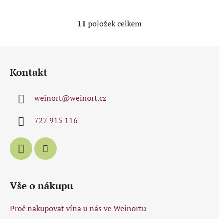
11
položek celkem
O
v
l
Z
á
á
d
Kontakt
p
a
a
c
weinort
@
weinort.cz
t
í
p
í
727 915 116
r
v
k
y
v
ý
Vše o nákupu
p
i
Proč nakupovat vína u nás ve Weinortu
s