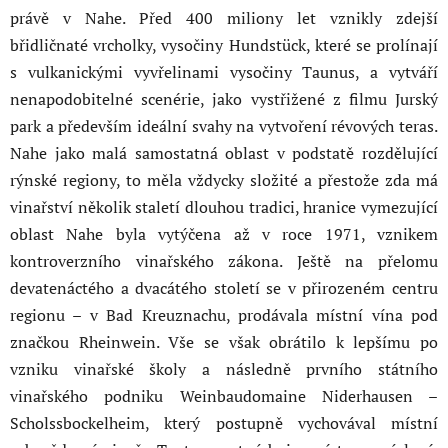
právě v Nahe. Před 400 miliony let vznikly zdejší
břidličnaté vrcholky, vysočiny Hundstück, které se prolínají
s vulkanickými vyvřelinami vysočiny Taunus, a vytváří
nenapodobitelné scenérie, jako vystřižené z filmu Jurský
park a především ideální svahy na vytvoření révových teras.
Nahe jako malá samostatná oblast v podstatě rozdělující
rýnské regiony, to měla vždycky složité a přestože zda má
vinařství několik staletí dlouhou tradici, hranice vymezující
oblast Nahe byla vytýčena až v roce 1971, vznikem
kontroverzního vinařského zákona. Ještě na přelomu
devatenáctého a dvacátého století se v přirozeném centru
regionu – v Bad Kreuznachu, prodávala místní vína pod
značkou Rheinwein. Vše se však obrátilo k lepšímu po
vzniku vinařské školy a následně prvního státního
vinařského podniku Weinbaudomaine Niderhausen –
Scholssbockelheim, který postupně vychovával místní