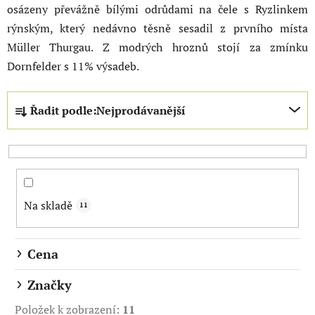
osázeny převážně bílými odrůdami na čele s Ryzlinkem
rýnským, který nedávno těsně sesadil z prvního místa
Müller Thurgau. Z modrých hroznů stojí za zmínku
Dornfelder s 11% výsadeb.
Ř
Řadit podle:
Nejprodávanější
a
z
e
n
í
Na skladě
p
11
r
o
Cena
d
u
Značky
k
Položek k zobrazení:
11