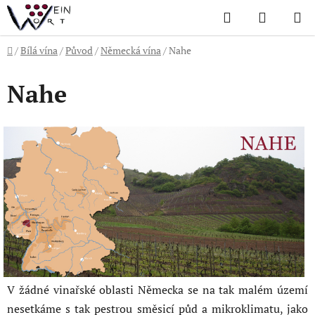
Přejít
Hledat
NÁKUP
na
KOŠÍK
obsah
Domů
/
Bílá vína
/
Původ
/
Německá vína
/
Nahe
Nahe
V žádné vinařské oblasti Německa se na tak malém území
nesetkáme s tak pestrou směsicí půd a mikroklimatu, jako