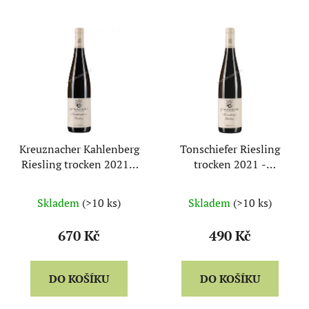
t
ů
V
ý
p
i
s
p
r
Kreuznacher Kahlenberg
Tonschiefer Riesling
o
Riesling trocken 2021 -
trocken 2021 -
d
Dönnhoff
Dönnhoff
u
Skladem
(>10 ks)
Skladem
(>10 ks)
k
t
670 Kč
490 Kč
ů
DO KOŠÍKU
DO KOŠÍKU