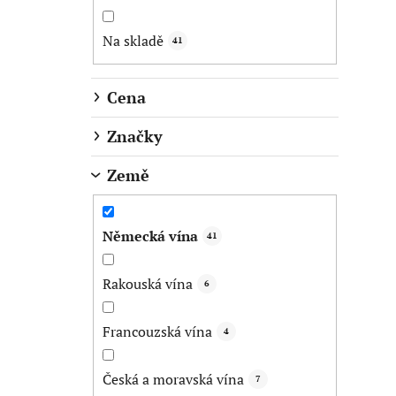
s
t
Na skladě
41
r
a
Cena
n
n
Značky
í
Země
p
a
n
Německá vína
41
e
l
Rakouská vína
6
Francouzská vína
4
Česká a moravská vína
7