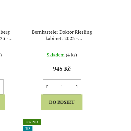
nberg
Bernkasteler Doktor Riesling
023 -
kabinett 2023 -
Wwe.Dr.H.Thanisch
)
Skladem
(4 ks)
945 Kč
DO KOŠÍKU
NOVINKA
TIP